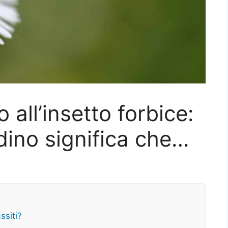
 all’insetto forbice:
rdino significa che…
ssiti?