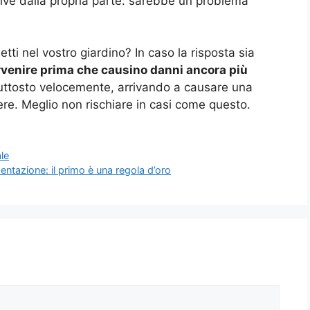
tive dalla propria parte: sarebbe un problema
tti nel vostro giardino? In caso la risposta sia
rvenire prima che causino danni ancora più
piuttosto velocemente, arrivando a causare una
ere. Meglio non rischiare in casi come questo.
ale
entazione: il primo è una regola d’oro