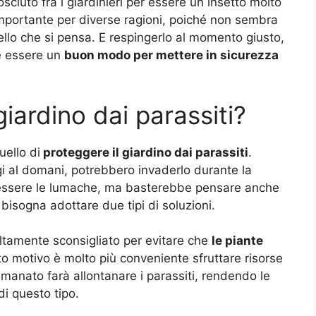
osciuto fra i giardinieri per essere un insetto molto
importante per diverse ragioni, poiché non sembra
llo che si pensa. E respingerlo al momento giusto,
be essere un
buon modo per mettere in sicurezza
iardino dai parassiti?
uello di
proteggere il giardino dai parassiti
.
oggi al domani, potrebbero invaderlo durante la
essere le lumache, ma basterebbe pensare anche
 bisogna adottare due tipi di soluzioni.
ltamente sconsigliato per evitare che
le piante
to motivo è molto più conveniente sfruttare risorse
emanato farà allontanare i parassiti, rendendo le
di questo tipo.