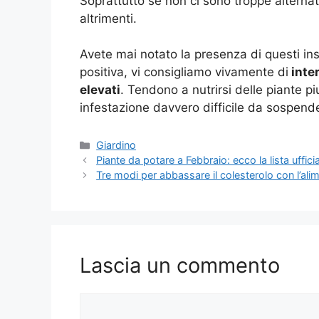
Soprattutto se non ci sono troppe alterna
altrimenti.
Avete mai notato la presenza di questi inse
positiva, vi consigliamo vivamente di
inte
elevati
. Tendono a nutrirsi delle piante 
infestazione davvero difficile da sospend
Categorie
Giardino
Piante da potare a Febbraio: ecco la lista uffici
Tre modi per abbassare il colesterolo con l’alim
Lascia un commento
Commento