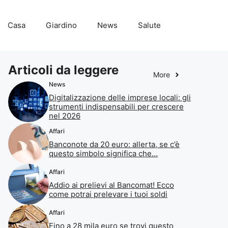
Casa
Giardino
News
Salute
Articoli da leggere
More
News
Digitalizzazione delle imprese locali: gli
strumenti indispensabili per crescere
nel 2026
Affari
Banconote da 20 euro: allerta, se c’è
questo simbolo significa che…
Affari
Addio ai prelievi al Bancomat! Ecco
come potrai prelevare i tuoi soldi
Affari
Fino a 28 mila euro se trovi questo