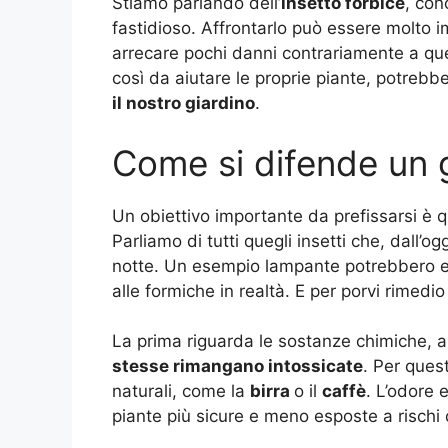
Stiamo parlando dell’
insetto forbice
, con
fastidioso. Affrontarlo può essere molto 
arrecare pochi danni contrariamente a que
così da aiutare le proprie piante, potreb
il nostro giardino
.
Come si difende un g
Un obiettivo importante da prefissarsi è q
Parliamo di tutti quegli insetti che, dall’
notte. Un esempio lampante potrebbero 
alle formiche in realtà. E per porvi rimedio
La prima riguarda le sostanze chimiche, a
stesse rimangano intossicate
. Per ques
naturali, come la
birra
o il
caffè
. L’odore 
piante più sicure e meno esposte a rischi 