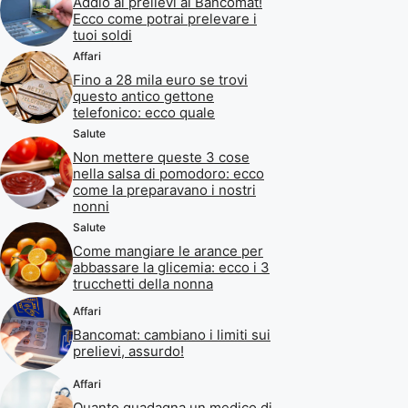
Addio ai prelievi al Bancomat!
Ecco come potrai prelevare i
tuoi soldi
Affari
Fino a 28 mila euro se trovi
questo antico gettone
telefonico: ecco quale
Salute
Non mettere queste 3 cose
nella salsa di pomodoro: ecco
come la preparavano i nostri
nonni
Salute
Come mangiare le arance per
abbassare la glicemia: ecco i 3
trucchetti della nonna
Affari
Bancomat: cambiano i limiti sui
prelievi, assurdo!
Affari
Quanto guadagna un medico di