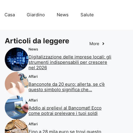
Casa
Giardino
News
Salute
Articoli da leggere
More
News
Digitalizzazione delle imprese locali: gli
strumenti indispensabili per crescere
nel 2026
Affari
Banconote da 20 euro: allerta, se c’è
questo simbolo significa che…
Affari
Addio ai prelievi al Bancomat! Ecco
come potrai prelevare i tuoi soldi
Affari
Fino a 28 mila euro se trovi questo