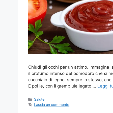
Chiudi gli occhi per un attimo. Immagina l
il profumo intenso del pomodoro che si mes
cucchiaio di legno, sempre lo stesso, che g
E poi le, con il grembiule legato …
Leggi t
Categorie
Salute
Lascia un commento