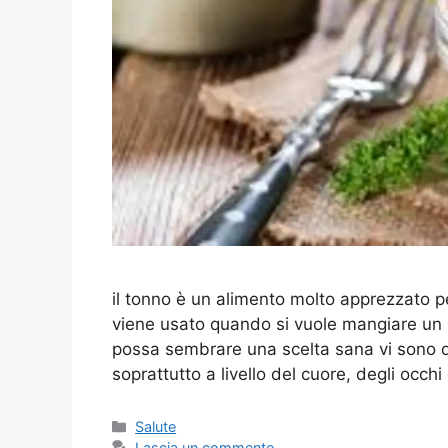
il tonno è un alimento molto apprezzato p
viene usato quando si vuole mangiare un p
possa sembrare una scelta sana vi sono d
soprattutto a livello del cuore, degli occhi
Categorie
Salute
Lascia un commento